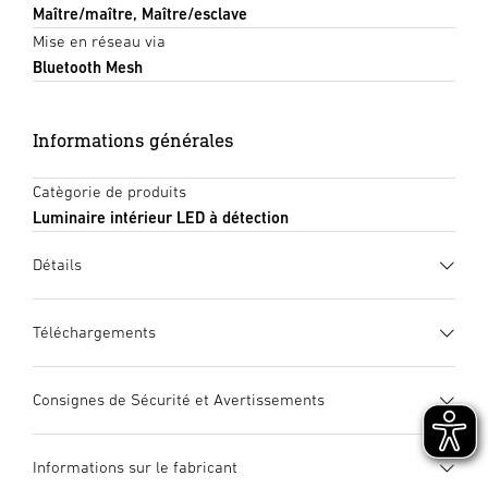
Maître/maître, Maître/esclave
Mise en réseau via
Bluetooth Mesh
Informations générales
Catègorie de produits
Luminaire intérieur LED à détection
Détails
Téléchargements
Fiche technique
(PDF, 1513 KB)
Consignes de Sécurité et Avertissements
Lancer le téléchargement
1. Notice d’information produit importante
Informations sur le fabricant
Veuillez la lire attentivement et la conserver en lieu sûr ! –
Mode d’emploi
(PDF, 14 MB)