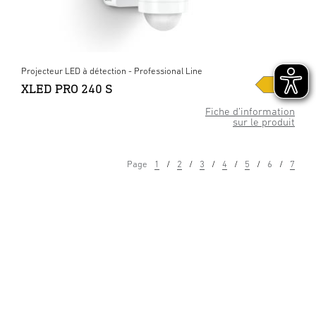
Projecteur LED à détection - Professional Line
XLED PRO 240 S
Fiche d’information
sur le produit
Page
1
2
3
4
5
6
7