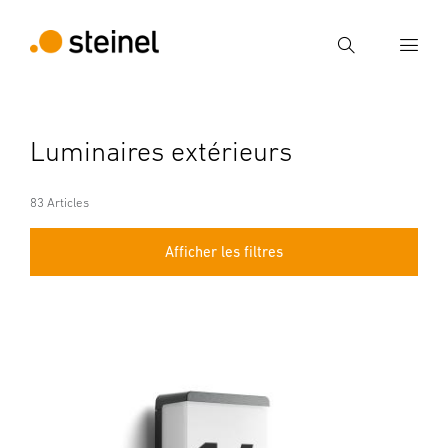
Recherche
Entrer critère de recherche
Luminaires extérieurs
Recherche
83 Articles
Afficher les filtres