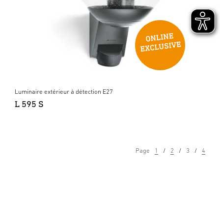
Luminaire extérieur à détection E27
L 595 S
Page
1
2
3
4