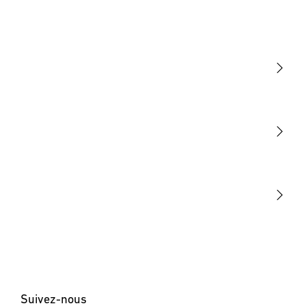
Lumière
Détection
STEINEL Tools
Notre mission
STEINEL Solutions
Contact
Suivez-nous