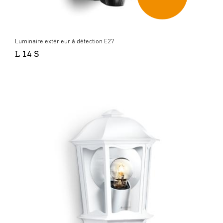
Luminaire extérieur à détection E27
L 14 S