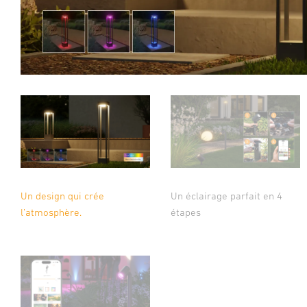
Un design qui crée
Un éclairage parfait en 4
l’atmosphère.
étapes