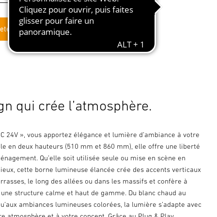
eter en ligne
gn qui crée l’atmosphère.
a C 24V », vous apportez élégance et lumière d’ambiance à votre
ble en deux hauteurs (510 mm et 860 mm), elle offre une liberté
nagement. Qu’elle soit utilisée seule ou mise en scène en
eux, cette borne lumineuse élancée crée des accents verticaux
terrasses, le long des allées ou dans les massifs et confère à
r une structure calme et haut de gamme. Du blanc chaud au
squ’aux ambiances lumineuses colorées, la lumière s’adapte avec
otre atmosphère et à votre concept. Grâce au Plug & Play,