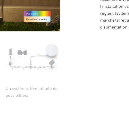
l’installation 
règlent facilem
marche/arrêt a
d’alimentation 
Un système. Une infinité de
possibilités.