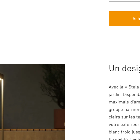
Ach
Un desi
Avec la « Stel
jardin. Disponi
maximale d’amé
groupe harmoni
clairs sur les 
votre extérieu
blanc froid ju
flexibilité à v