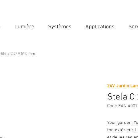
n
Lumière
Systèmes
Applications
Ser
Ent
Reche
Stela C 24V 510 mm
24V-Jardin La
Téléchargements
Consignes de Sécurité et Avertissement
Stela 
Code EAN 400
Your garden. Yo
ton extérieur. I
et de les régler