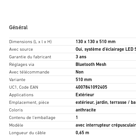
Général
Dimensions (L x l x H)
130 x 130 x 510 mm
Avec source
Oui, système d'éclairage LED
Garantie du fabricant
3 ans
Réglages via
Bluetooth Mesh
Avec télécommande
Non
Variante
510 mm
UC1, Code EAN
4007841092405
Applications
Extérieur
Emplacement, pièce
extérieur, jardin, terrasse / b
Coloris
anthracite
Contenu de l'emballage
1
Modèle
avec interrupteur crépusculai
Longueur du câble
0,65 m