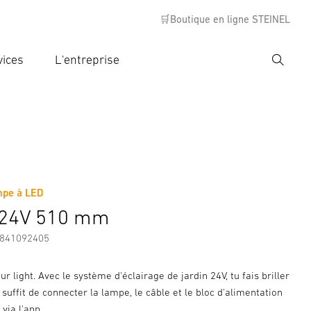
🛒Boutique en ligne STEINEL
vices
L'entreprise
Recher
rer critère de recherche
rche
mpe à LED
s
Informations sur le fabricant
Accessoires
C 24V 510 mm
7841092405
ur light. Avec le système d'éclairage de jardin 24V, tu fais briller
l suffit de connecter la lampe, le câble et le bloc d'alimentation
 via l'app.