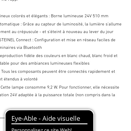
ineux colorés et élégants : Borne lumineuse 24V 510 mm
tomatique : Grâce au capteur de luminosité, la lumière s'allume
ent au crépuscule - et s'éteint à nouveau au lever du jour
STEINEL Connect : Configuration et mise en réseau faciles de
minaires via Bluetooth
reproduction fidèle des couleurs en blanc chaud, blanc froid et
adable pour des ambiances lumineuses flexibles
 : Tous les composants peuvent être connectés rapidement et
 et étendus à volonté
 Cette lampe consomme 9,2 W. Pour fonctionner, elle nécessite
tion 24V adaptée à la puissance totale (non compris dans la