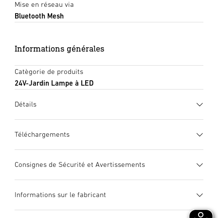
Mise en réseau via
Bluetooth Mesh
Informations générales
Catègorie de produits
24V-Jardin Lampe à LED
Détails
Téléchargements
Fiche technique
(PDF, 1090 KB)
Consignes de Sécurité et Avertissements
Lancer le téléchargement
1. Notice d’information produit importante
Informations sur le fabricant
Veuillez la lire attentivement !
Mode d’emploi
(PDF, 6 MB)
– Elle est protégée par la loi sur les droits d’auteur.
Lancer le téléchargement
Plug&Play - Installation
Fabricant
True Color