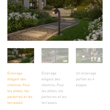
Éclairage
Éclairage
Un éclairage
élégant des
élégant des
parfait en 4
chemins. Pour
chemins. Pour
étapes
les allées, les
les allées, les
parterres et les
parterres et les
terrasses.
terrasses.