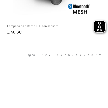
Lampada da esterno LED con sensore
L 40 SC
Pagina
1
2
3
4
5
6
7
8
9