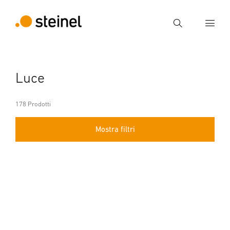
Ricerca
Inserire il termine di ricerca
Luce
Ricerca
178 Prodotti
Mostra filtri