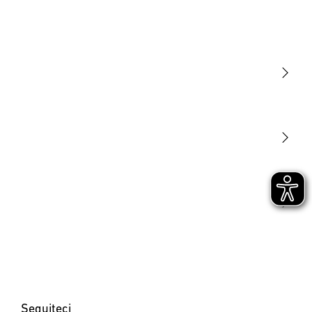
Luce
Sensori
STEINEL Tools
La nostra missione
STEINEL Solutions
Contatto
Seguiteci