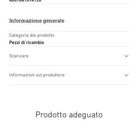
Informazione generale
Categoria die prodotto
Pezzi di ricambio
Scaricare
manuale di istruzioni
(PDF, 50 MB)
Informazioni sul produttore
Inizia il download
Produttore
STEINEL GmbH
manuale di istruzioni
(PDF, 90 MB)
Dieselstraße 80-84
Inizia il download
33442 Herzebrock-Clarholz
Prodotto adeguato
Germania
product@steinel.de