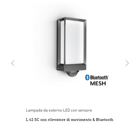
Lam
L 4
Lampada da esterno LED con sensore
L 42 SC con rilevatore di movimento & Bluetooth