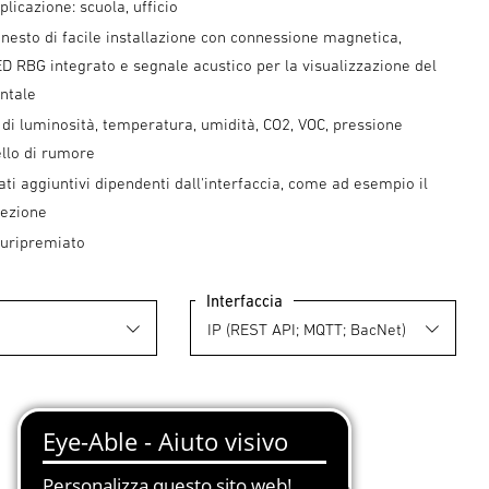
licazione: scuola, ufficio
nesto di facile installazione con connessione magnetica,
 RBG integrato e segnale acustico per la visualizzazione del
ntale
di luminosità, temperatura, umidità, CO2, VOC, pressione
vello di rumore
lati aggiuntivi dipendenti dall'interfaccia, come ad esempio il
nfezione
luripremiato
Interfaccia