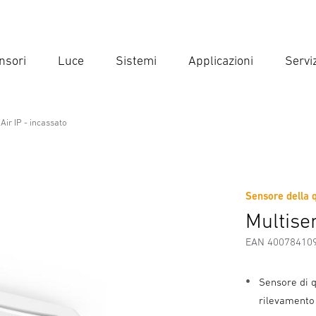
nsori
Luce
Sistemi
Applicazioni
Serviz
Inse
Ricer
Air IP - incassato
l Line
cassato
Sensore della q
Scaricare
Informazioni sul produttore
Multisen
EAN 40078410
Sensore di q
rilevamento