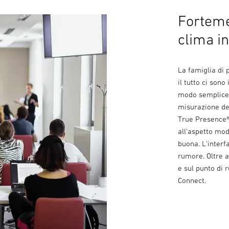
Forteme
clima in
La famiglia di 
il tutto ci son
modo semplice e
misurazione del
True Presence®
all'aspetto mode
buona. L'interf
rumore. Oltre a
e sul punto di 
Connect.