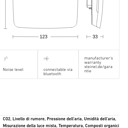
123
33
manufacturer's
warranty
steinel.de/gara
Noise level
connectable via
ntie
bluetooth
CO2, Livello di rumore, Pressione dell'aria, Umidità dell'aria,
Misurazione della luce mista, Temperatura, Composti organici