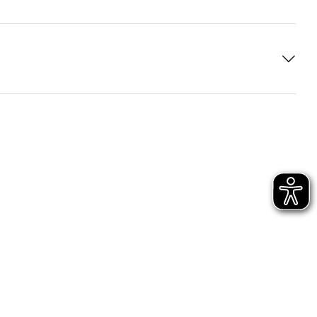
à UE
(PDF, 247 KB)
7 KB)