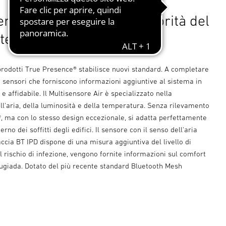
nte incentrato sulla salubrità del
terno.
prodotti True Presence® stabilisce nuovi standard. A completare
o i sensori che forniscono informazioni aggiuntive al sistema in
 affidabile. Il Multisensore Air è specializzato nella
l'aria, della luminosità e della temperatura. Senza rilevamento
, ma con lo stesso design eccezionale, si adatta perfettamente
rno dei soffitti degli edifici. Il sensore con il senso dell'aria
accia BT IPD dispone di una misura aggiuntiva del livello di
l rischio di infezione, vengono fornite informazioni sul comfort
rugiada. Dotato del più recente standard Bluetooth Mesh