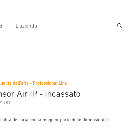
i
L'azienda
Ricerca
rire il termine di ricerca
ca
ualita dell'aria - Professional Line
sor Air IP - incassato
91781
ualità dell'aria con la maggior parte delle dimensioni di