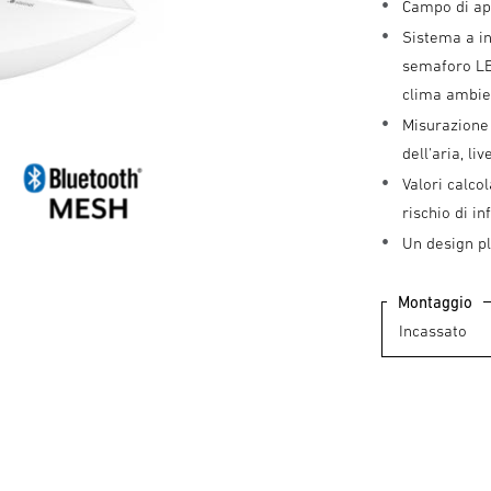
Campo di app
Sistema a in
semaforo LED
clima ambie
Misurazione 
dell'aria, li
Valori calco
rischio di i
Un design p
Montaggio