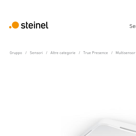
Se
Gruppo
Sensori
Altre categorie
True Presence
Multisensor 
Sensore della qualita dell'aria - Professiona
Multisensor Air IP - in
Caratteristiche
Dati tecnici
Dettagli del prodotto