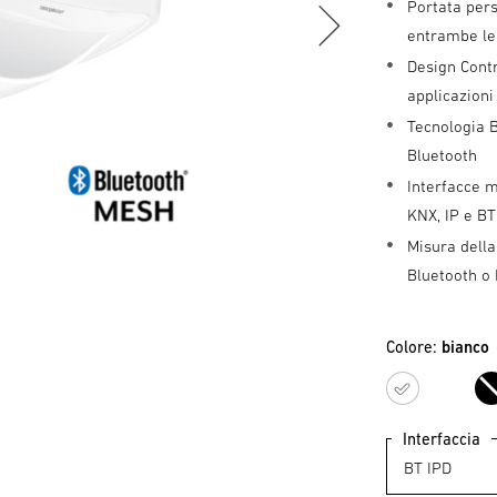
Portata per
entrambe le
Design Cont
applicazioni 
Tecnologia B
Bluetooth
Interfacce m
KNX, IP e BT
Misura della
Bluetooth o
Colore:
bianco
bianc
Interfaccia