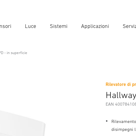
nsori
Luce
Sistemi
Applicazioni
Serviz
Inse
Ricer
D - in superficie
erficie
Rilevatore di p
Scaricare
Istruzioni di Sicurezza e Avvertenze
Informazio
Hallway
EAN 40078410
Rilevamento 
disimpegni 