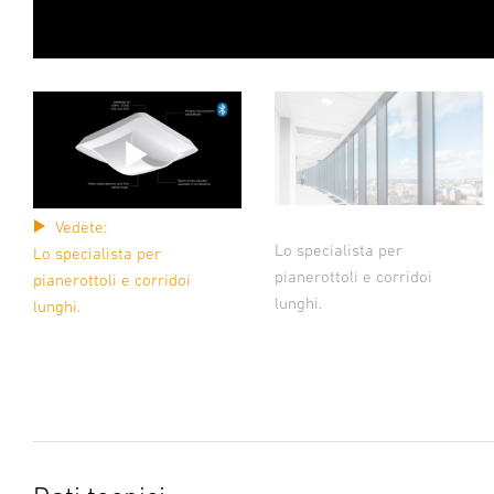
Vedete:
Lo specialista per
Lo specialista per
pianerottoli e corridoi
pianerottoli e corridoi
lunghi.
lunghi.