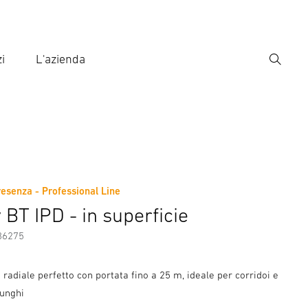
i
L'azienda
Ricerca
rire il termine di ricerca
ca
resenza - Professional Line
ni sul produttore
 BT IPD - in superficie
86275
radiale perfetto con portata fino a 25 m, ideale per corridoi e
lunghi