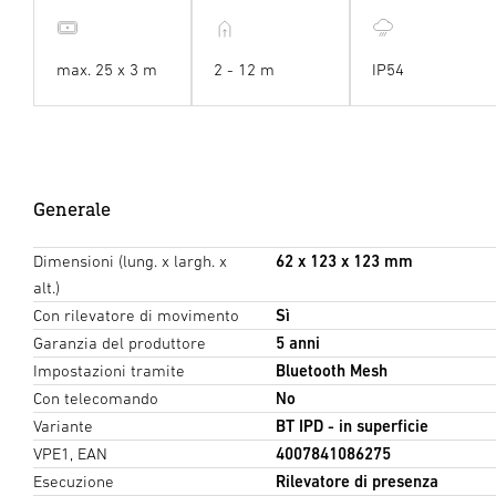
max. 25 x 3 m
2 - 12 m
IP54
Generale
Dimensioni (lung. x largh. x
62 x 123 x 123 mm
alt.)
Con rilevatore di movimento
Sì
Garanzia del produttore
5 anni
Impostazioni tramite
Bluetooth Mesh
Con telecomando
No
Variante
BT IPD - in superficie
VPE1, EAN
4007841086275
Esecuzione
Rilevatore di presenza