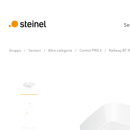
Se
Gruppo
Sensori
Altre categorie
Control PRO II
Hallway BT IP
Rilevatore di presenza - Professional Line
Hallway BT IPD - in sup
Caratteristiche
Dati tecnici
Dettagli del prodotto