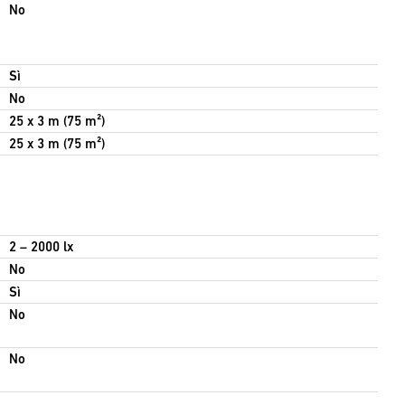
No
Sì
No
25 x 3 m (75 m²)
25 x 3 m (75 m²)
2 – 2000 lx
No
Sì
No
No