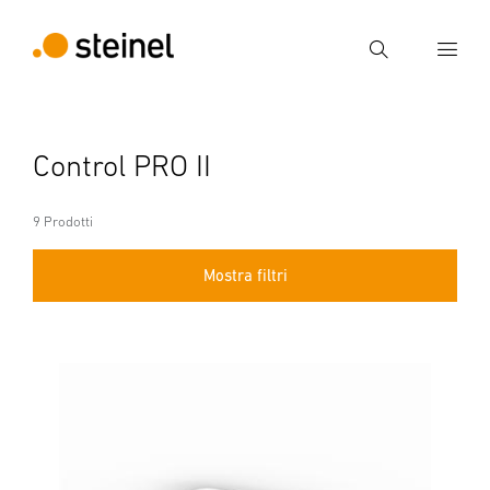
Ricerca
Inserire il termine di ricerca
Control PRO II
Ricerca
9 Prodotti
Mostra filtri