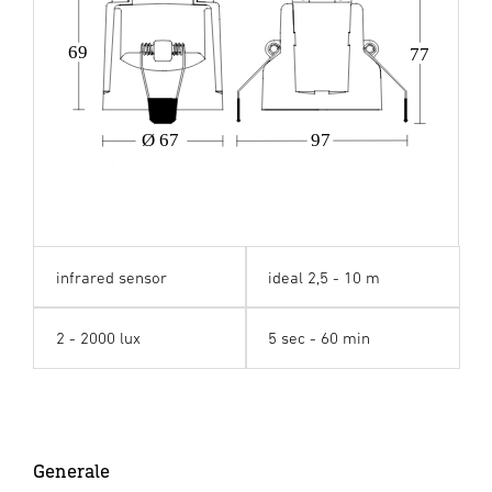
69
77
Ø 67
97
infrared sensor
ideal 2,5 - 10 m
2 - 2000 lux
5 sec - 60 min
Generale