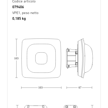
Codice articolo
079406
VPE1, peso netto
0,185 kg
103
103
67