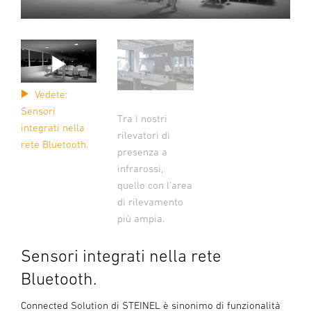
Vedete:
Sensori
Tra i nostri
integrati nella
rilevatori di
rete Bluetooth.
presenza a
infrarossi,
quello con l'area
di rilevamento
più ampia.
Sensori integrati nella rete
Bluetooth.
Connected Solution di STEINEL è sinonimo di funzionalità