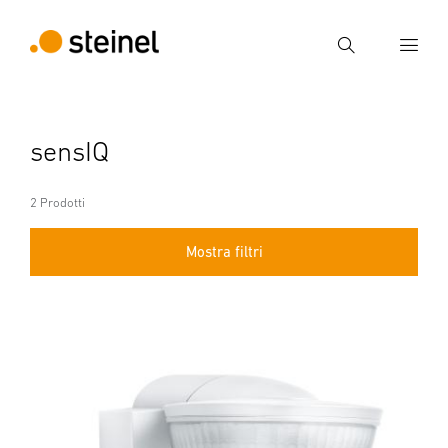
Ricerca
Inserire il termine di ricerca
sensIQ
Ricerca
2 Prodotti
Mostra filtri