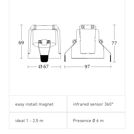
69
77
Ø 67
97
easy install magnet
infrared sensor 360°
ideal 1 - 2,5 m
Presence Ø 6 m