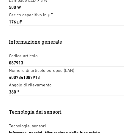
Lampade LED > 8 W
500 W
Carico capacitivo in μF
176 µF
Informazione generale
Codice articolo
087913
Numero di articolo europeo (EAN)
4007841087913
Angolo di rilevamento
360 °
Tecnologia dei sensori
Tecnologia, sensori
Infrarossi passivi, Misurazione della luce mista