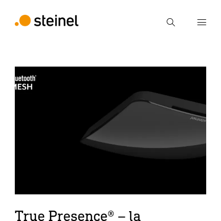
Ricerca
Inserire il termine di ricerca
Ricerca
True Presence® – la