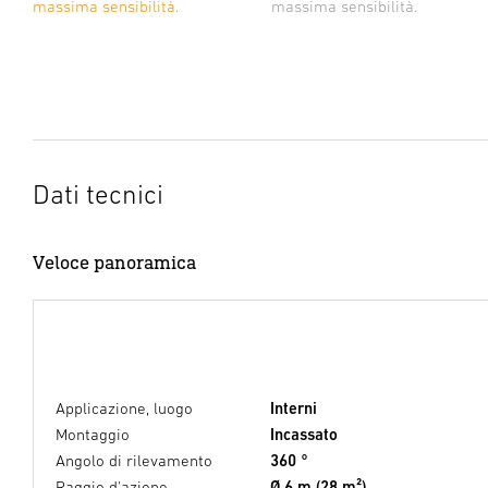
massima sensibilità.
massima sensibilità.
Dati tecnici
Veloce panoramica
Applicazione, luogo
Interni
Montaggio
Incassato
Angolo di rilevamento
360 °
Raggio d'azione
Ø 6 m (28 m²)