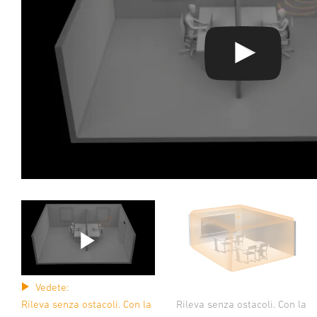
Vedete:
Rileva senza ostacoli. Con la
Rileva senza ostacoli. Con la