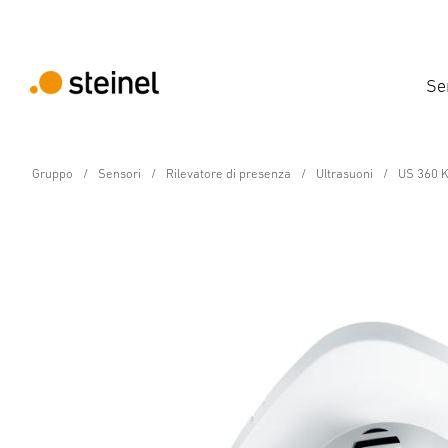
Se
Gruppo
Sensori
Rilevatore di presenza
Ultrasuoni
US 360 K
Rilevatore di presenza - Professional Line
US 360 KNX - incassat
Caratteristiche
Dati tecnici
Dettagli del prodotto