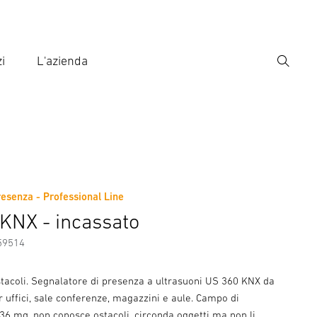
i
L'azienda
Ricerca
rire il termine di ricerca
ca
resenza - Professional Line
ni sul produttore
Accessori
KNX - incassato
59514
stacoli. Segnalatore di presenza a ultrasuoni US 360 KNX da
r uffici, sale conferenze, magazzini e aule. Campo di
36 mq, non conosce ostacoli, circonda oggetti ma non li