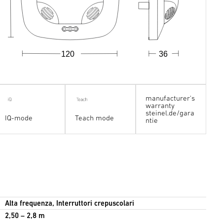
120
36
manufacturer's
warranty
steinel.de/gara
IQ-mode
Teach mode
ntie
Alta frequenza, Interruttori crepuscolari
2,50 – 2,8 m