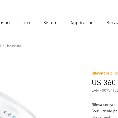
nsori
Luce
Sistemi
Applicazioni
Serviz
Inse
Ricer
NX - incassato
o
Rilevatore di p
Scaricare
Istruzioni di Sicurezza e Avvertenze
Informazio
US 360 
EAN 40078410
Rileva senza o
360°, ideale pe
rilevamento di 