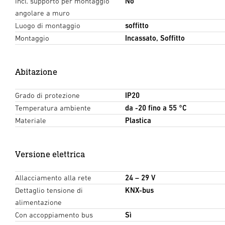
Incl. supporto per montaggio
No
angolare a muro
Luogo di montaggio
soffitto
Montaggio
Incassato, Soffitto
Abitazione
Grado di protezione
IP20
Temperatura ambiente
da -20 fino a 55 °C
Materiale
Plastica
Versione elettrica
Allacciamento alla rete
24 – 29 V
Dettaglio tensione di
KNX-bus
alimentazione
Con accoppiamento bus
Sì