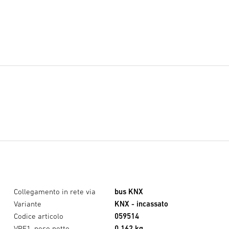
Collegamento in rete via
bus KNX
Variante
KNX - incassato
Codice articolo
059514
VPE1, peso netto
0,162 kg