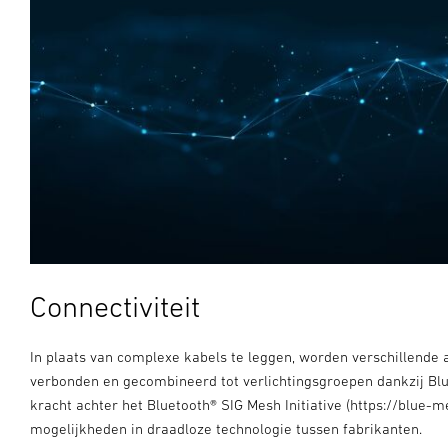
Connectiviteit
In plaats van complexe kabels te leggen, worden verschillende
verbonden en gecombineerd tot verlichtingsgroepen dankzij Blu
kracht achter het Bluetooth® SIG Mesh Initiative (https://blue-
mogelijkheden in draadloze technologie tussen fabrikanten.