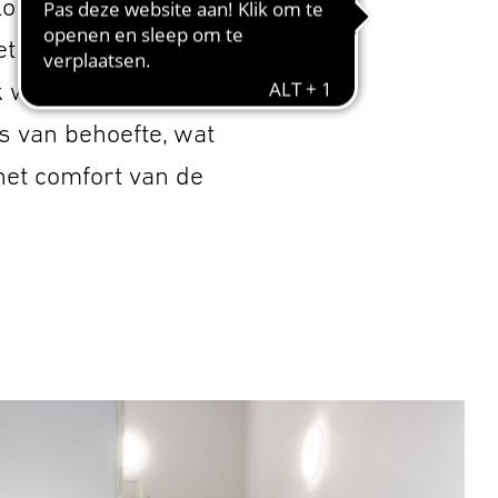
okale licht- en
 intelligente
k wordt toegepast.
s van behoefte, wat
 het comfort van de