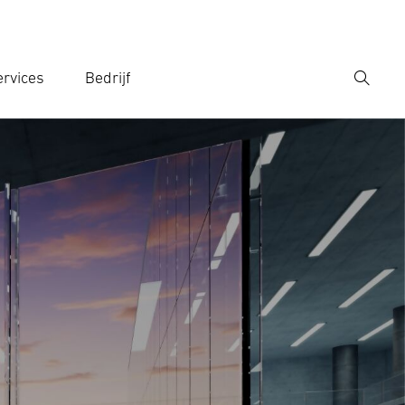
rvices
Bedrijf
Zoek
r een zoekterm in