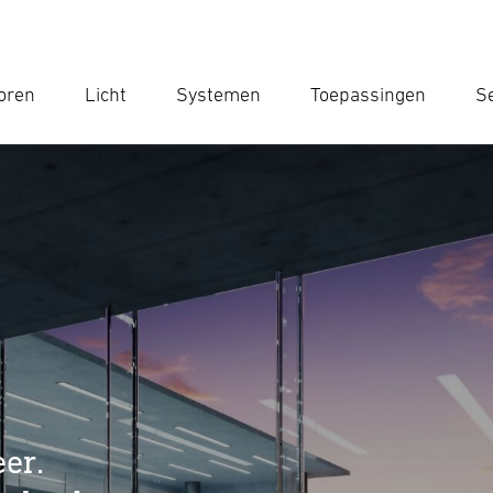
oren
Licht
Systemen
Toepassingen
Se
Voe
Zoek
eer.