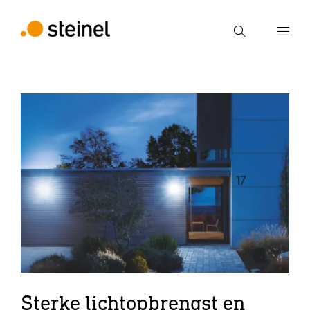
Zoek
Voer een zoekterm in
Zoek
Sterke lichtopbrengst en