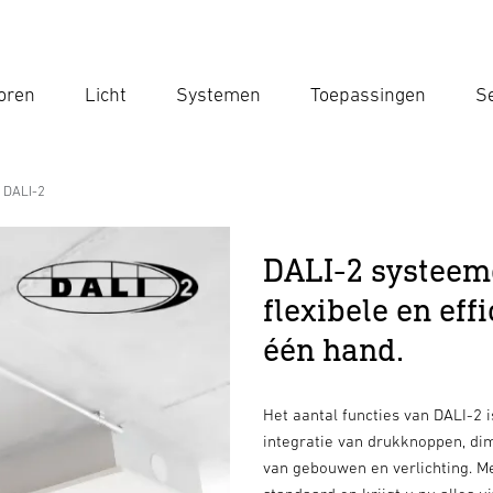
oren
Licht
Systemen
Toepassingen
Se
Voe
Zoek
 DALI-2
DALI-2 systee
flexibele en eff
één hand.
Het aantal functies van DALI-2 i
integratie van drukknoppen, di
van gebouwen en verlichting. M