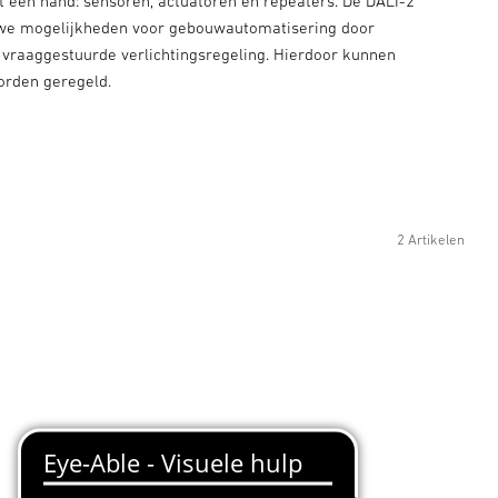
uit één hand: sensoren, actuatoren en repeaters. De DALI-2
euwe mogelijkheden voor gebouwautomatisering door
 vraaggestuurde verlichtingsregeling. Hierdoor kunnen
orden geregeld.
2 Artikelen