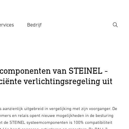
rvices
Bedrijf
Zoek
r een zoekterm in
mcomponenten van STEINEL -
iciënte verlichtingsregeling uit
s aanzienlijk uitgebreid in vergelijking met zijn voorganger. De
mmers en relais opent nieuwe mogelijkheden in de besturing
et de STEINEL systeemcomponenten is 100% compatibiliteit