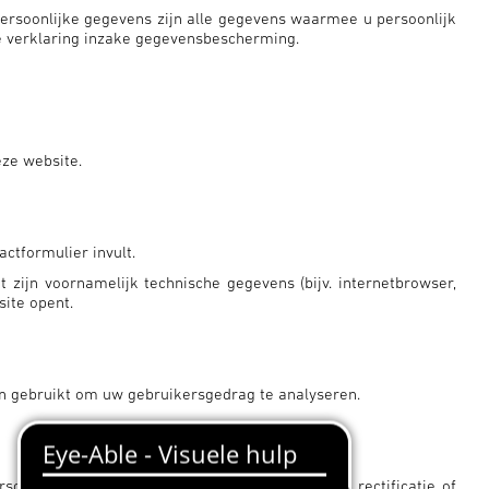
Persoonlijke gegevens zijn alle gegevens waarmee u persoonlijk
e verklaring inzake gegevensbescherming.
eze website.
ctformulier invult.
ijn voornamelijk technische gegevens (bijv. internetbrowser,
ite opent.
n gebruikt om uw gebruikersgedrag te analyseren.
soonsgegevens. U heeft bovendien het recht op rectificatie of