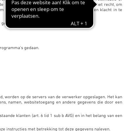
e voor de toekomst intrekken. Bovendien heeft u het recht, om
 bij de bevoegde toezichthoudende instantie een klacht in te
on genoemde adres.
eprogramma's gedaan.
ld, worden op de servers van de verwerker opgeslagen. Het kan
vens, namen, websitetoegang en andere gegevens die door een
ande klanten (art. 6 lid 1 sub b AVG) en in het belang van een
ze instructies met betrekking tot deze gegevens naleven.