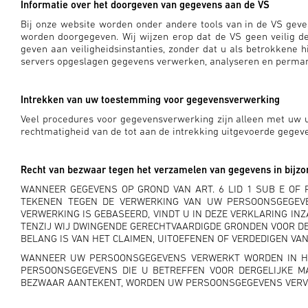
Informatie over het doorgeven van gegevens aan de VS
Bij onze website worden onder andere tools van in de VS geves
worden doorgegeven. Wij wijzen erop dat de VS geen veilig d
geven aan veiligheidsinstanties, zonder dat u als betrokkene 
servers opgeslagen gegevens verwerken, analyseren en permane
Intrekken van uw toestemming voor gegevensverwerking
Veel procedures voor gegevensverwerking zijn alleen met uw u
rechtmatigheid van de tot aan de intrekking uitgevoerde gegev
Recht van bezwaar tegen het verzamelen van gegevens in bijzon
WANNEER GEGEVENS OP GROND VAN ART. 6 LID 1 SUB E OF 
TEKENEN TEGEN DE VERWERKING VAN UW PERSOONSGEGEVE
VERWERKING IS GEBASEERD, VINDT U IN DEZE VERKLARING 
TENZIJ WIJ DWINGENDE GERECHTVAARDIGDE GRONDEN VOOR D
BELANG IS VAN HET CLAIMEN, UITOEFENEN OF VERDEDIGEN VAN
WANNEER UW PERSOONSGEGEVENS VERWERKT WORDEN IN HET
PERSOONSGEGEVENS DIE U BETREFFEN VOOR DERGELIJKE MAR
BEZWAAR AANTEKENT, WORDEN UW PERSOONSGEGEVENS VERVOLG