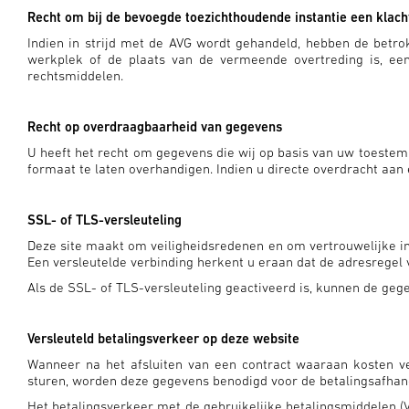
Recht om bij de bevoegde toezichthoudende instantie een klacht
Indien in strijd met de AVG wordt gehandeld, hebben de betro
werkplek of de plaats van de vermeende overtreding is, een 
rechtsmiddelen.
Recht op overdraagbaarheid van gegevens
U heeft het recht om gegevens die wij op basis van uw toestem
formaat te laten overhandigen. Indien u directe overdracht aan 
SSL- of TLS-versleuteling
Deze site maakt om veiligheidsredenen en om vertrouwelijke inho
Een versleutelde verbinding herkent u eraan dat de adresregel va
Als de SSL- of TLS-versleuteling geactiveerd is, kunnen de ge
Versleuteld betalingsverkeer op deze website
Wanneer na het afsluiten van een contract waaraan kosten v
sturen, worden deze gegevens benodigd voor de betalingsafhan
Het betalingsverkeer met de gebruikelijke betalingsmiddelen (V