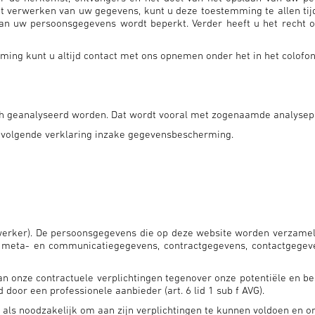
 verwerken van uw gegevens, kunt u deze toestemming te allen tijd
n uw persoonsgegevens wordt beperkt. Verder heeft u het recht om
ming kunt u altijd contact met ons opnemen onder het in het colof
isch geanalyseerd worden. Dat wordt vooral met zogenaamde analys
 volgende verklaring inzake gegevensbescherming.
rwerker). De persoonsgegevens die op deze website worden verzame
, meta- en communicatiegegevens, contractgegevens, contactgege
onze contractuele verplichtingen tegenover onze potentiële en besta
d door een professionele aanbieder (art. 6 lid 1 sub f AVG).
als noodzakelijk om aan zijn verplichtingen te kunnen voldoen en on