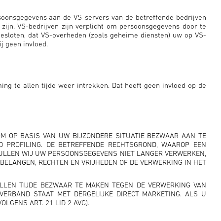
ersoonsgegevens aan de VS-servers van de betreffende bedrijven
ijn. VS-bedrijven zijn verplicht om persoonsgegevens door te
tgesloten, dat VS-overheden (zoals geheime diensten) uw op VS-
j geen invloed.
g te allen tijde weer intrekken. Dat heeft geen invloed op de
OM OP BASIS VAN UW BIJZONDERE SITUATIE BEZWAAR AAN TE
 PROFILING. DE BETREFFENDE RECHTSGROND, WAAROP EEN
ZULLEN WIJ UW PERSOONSGEGEVENS NIET LANGER VERWERKEN,
ELANGEN, RECHTEN EN VRIJHEDEN OF DE VERWERKING IN HET
LLEN TIJDE BEZWAAR TE MAKEN TEGEN DE VERWERKING VAN
 VERBAND STAAT MET DERGELIJKE DIRECT MARKETING. ALS U
GENS ART. 21 LID 2 AVG).