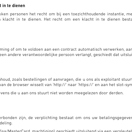
 in te dienen
kken personen het recht om bij een toezichthoudende instantie, met
klacht in te dienen. Het recht om een klacht in te dienen besta
ming of om te voldoen aan een contract automatisch verwerken, aan 
een andere verantwoordelijke persoon verlangt, geschiedt dat uitslui
ud, zoals bestellingen of aanvragen, die u ons als exploitant stuurt,
n de browser wisselt van 'http://' naar 'https://' en aan het slot-s
gevens die u aan ons stuurt niet worden meegelezen door derden.
erbonden zijn, de verplichting bestaat om ons uw betalingsgegeve
deling.
isa/MasterCard, machtiging) geschiedt uitsluitend via een versleute