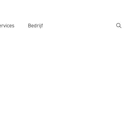
rvices
Bedrijf
Zoek
r een zoekterm in