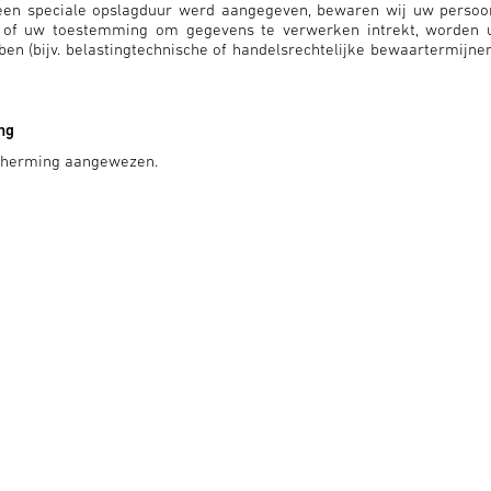
geen speciale opslagduur werd aangegeven, bewaren wij uw persoo
mt of uw toestemming om gegevens te verwerken intrekt, worden 
 (bijv. belastingtechnische of handelsrechtelijke bewaartermijnen)
ng
scherming aangewezen.