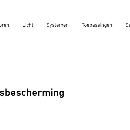
oren
Licht
Systemen
Toepassingen
Se
Voe
Zoek
nsbescherming