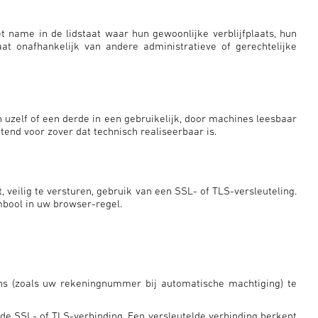
 name in de lidstaat waar hun gewoonlijke verblijfplaats, hun
at onafhankelijk van andere administratieve of gerechtelijke
uzelf of een derde in een gebruikelijk, door machines leesbaar
tend voor zover dat technisch realiseerbaar is.
 veilig te versturen, gebruik van een SSL- of TLS-versleuteling.
ymbool in uw browser-regel.
ns (zoals uw rekeningnummer bij automatische machtiging) te
lde SSL- of TLS-verbinding. Een versleutelde verbinding herkent