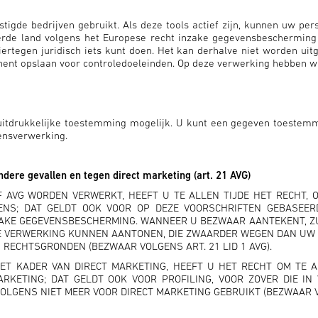
tigde bedrijven gebruikt. Als deze tools actief zijn, kunnen uw p
erde land volgens het Europese recht inzake gegevensbescherming z
hiertegen juridisch iets kunt doen. Het kan derhalve niet worden ui
nt opslaan voor controledoeleinden. Op deze verwerking hebben wi
itdrukkelijke toestemming mogelijk. U kunt een gegeven toestemmin
ensverwerking.
dere gevallen en tegen direct marketing (art. 21 AVG)
F AVG WORDEN VERWERKT, HEEFT U TE ALLEN TIJDE HET RECHT, 
NS; DAT GELDT OOK VOOR OP DEZE VOORSCHRIFTEN GEBASEERD
INZAKE GEGEVENSBESCHERMING. WANNEER U BEZWAAR AANTEKENT, 
E VERWERKING KUNNEN AANTONEN, DIE ZWAARDER WEGEN DAN UW B
 RECHTSGRONDEN (BEZWAAR VOLGENS ART. 21 LID 1 AVG).
 KADER VAN DIRECT MARKETING, HEEFT U HET RECHT OM TE A
KETING; DAT GELDT OOK VOOR PROFILING, VOOR ZOVER DIE IN
ENS NIET MEER VOOR DIRECT MARKETING GEBRUIKT (BEZWAAR VOL