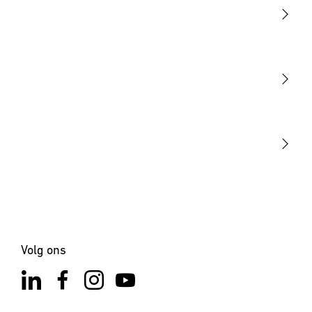
Licht
Sensoren
STEINEL Tools
Onze missie
STEINEL Solutions
Contact
×
Led-staaf voor GL 60 S
Volg ons