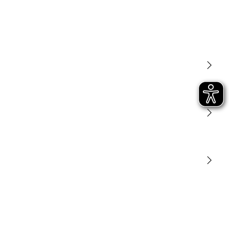
Licht
Sensoren
STEINEL Tools
Onze missie
STEINEL Solutions
Contact