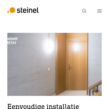
Zoek
Voer een zoekterm in
Zoek
Eenvoudige installatie