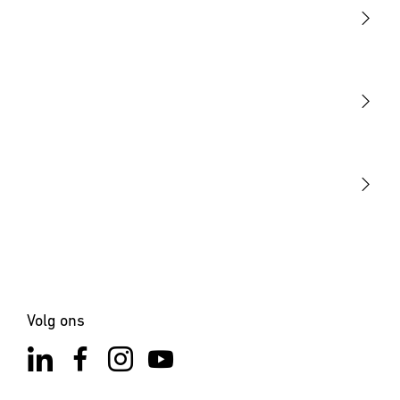
Licht
Sensoren
STEINEL Tools
Onze missie
STEINEL Solutions
Contact
Volg ons