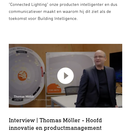
"Connected Lighting" onze producten intelligenter en dus
communicatiever maakt en waarom hij dit ziet als de
toekomst voor Building Intelligence.
×
×
Referentie | Kantoor- en
Interview | Klaus
×
×
×
×
×
×
Referentie | Parkeren &
Referentie | Hotelbedrijf
Interview | Torsten Born
Interview | Thomas
Interview | Stefan Muth -
Interview | Sabrina
werkomgevingen -
Wördemann - Product
Vervoer - Parkeergarage
- Park Inn by Radisson,
- Hoofd
Möller - Hoofd innovatie
Product Manager
Schleicher - Junior
Campana & Schott,
Manager Building
Heuried, Zürich
Wismar
Productontwikkeling
en productmanagement
Sensortechnologie
Product Manager
Frankfurt/Main
Intelligence
Interview | Thomas Möller - Hoofd
innovatie en productmanagement