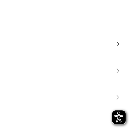
Licht
Sensoren
STEINEL Tools
Onze missie
STEINEL Solutions
Contact