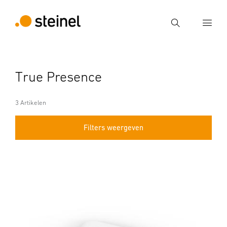
Zoek
Voer een zoekterm in
True Presence
Zoek
3 Artikelen
Filters weergeven