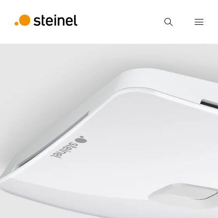
Zoek
Voer een zoekterm in
Zoek