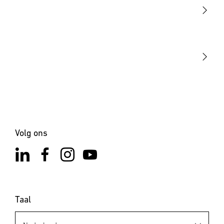
Sensoren
STEINEL Tools
Onze missie
STEINEL Solutions
Contact
Volg ons
Taal