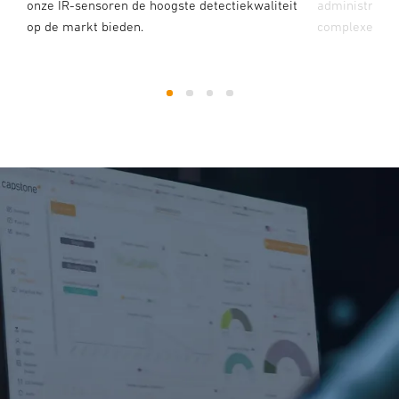
onze IR-sensoren de hoogste detectiekwaliteit
administrati
op de markt bieden.
complexe toe
1
2
3
4