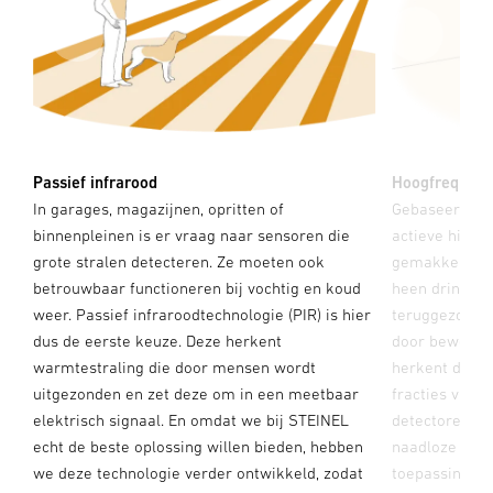
Passief infrarood
Hoogfrequent
rd
In garages, magazijnen, opritten of
Gebaseerd op 
binnenpleinen is er vraag naar sensoren die
actieve highte
dt
grote stralen detecteren. Ze moeten ook
gemakkelijk d
betrouwbaar functioneren bij vochtig en koud
heen dringen 
weer. Passief infraroodtechnologie (PIR) is hier
teruggezonden
ie
dus de eerste keuze. Deze herkent
door beweging
warmtestraling die door mensen wordt
herkent de sen
id
uitgezonden en zet deze om in een meetbaar
fracties van 
t
elektrisch signaal. En omdat we bij STEINEL
detectoren zij
echt de beste oplossing willen bieden, hebben
naadloze dete
we deze technologie verder ontwikkeld, zodat
toepassingen 