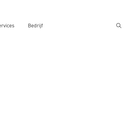
rvices
Bedrijf
Zoek
r een zoekterm in