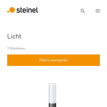
Zoek
Voer een zoekterm in
Licht
Zoek
178 Artikelen
Filters weergeven