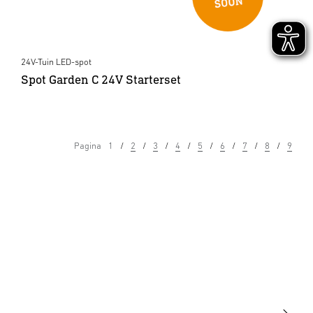
24V-Tuin LED-spot
Spot Garden C 24V Starterset
Pagina
1
2
3
4
5
6
7
8
9