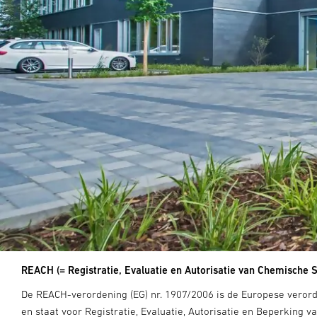
REACH (= Registratie, Evaluatie en Autorisatie van Chemische S
De REACH-verordening (EG) nr. 1907/2006 is de Europese veror
en staat voor Registratie, Evaluatie, Autorisatie en Beperking 