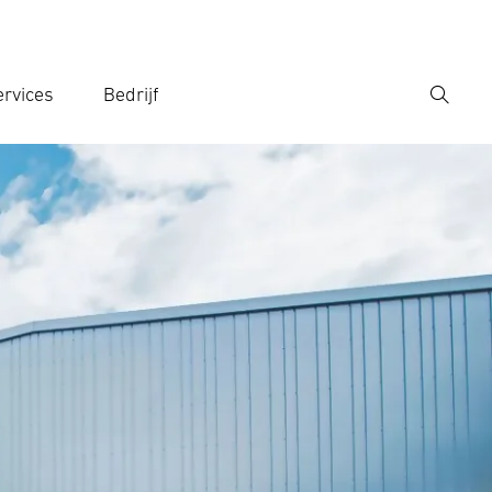
rvices
Bedrijf
Zoek
r een zoekterm in