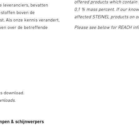
offered products which contain 
e leveranciers, bevatten
0,1 % mass percent. If our know
stoffen boven de
affected STEINEL products on ou
t. Als onze kennis verandert,
ven over de betreffende
Please see below for REACH inf
ls download.
wnloads.
mpen & schijnwerpers