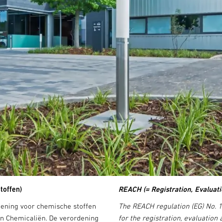
toffen)
REACH (= Registration, Evaluat
dening voor chemische stoffen
The REACH regulation (EG) No. 
van Chemicaliën. De verordening
for the registration, evaluation