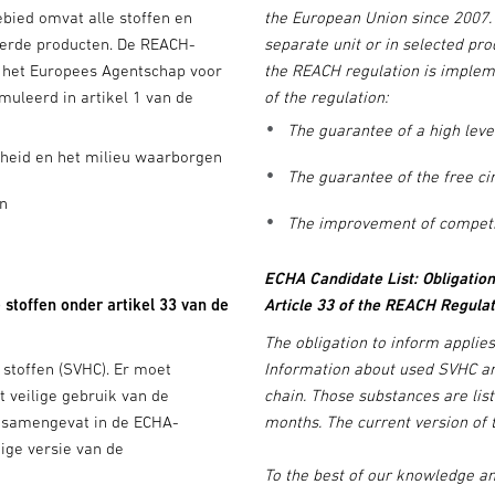
ebied omvat alle stoffen en
the European Union since 2007. 
teerde producten. De REACH-
separate unit or in selected pr
 het Europees Agentschap voor
the REACH regulation is impleme
muleerd in artikel 1 van de
of the regulation:
The guarantee of a high lev
heid en het milieu waarborgen
The guarantee of the free ci
en
The improvement of competi
ECHA Candidate List: Obligation
stoffen onder artikel 33 van de
Article 33 of the REACH Regulat
The obligation to inform applies
stoffen (SVHC). Er moet
Information about used SVHC and
 veilige gebruik van de
chain. Those substances are list
jn samengevat in de ECHA-
months. The current version of t
ige versie van de
To the best of our knowledge an