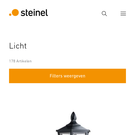
Zoek
Voer een zoekterm in
Licht
Zoek
178 Artikelen
Filters weergeven