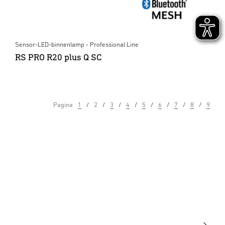
Sensor-LED-binnenlamp - Professional Line
RS PRO R20 plus Q SC
Pagina
1
2
3
4
5
6
7
8
9