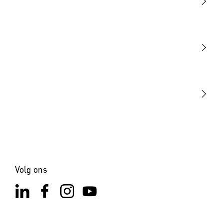
Licht
Sensoren
STEINEL Tools
Onze missie
STEINEL Solutions
Contact
×
XLED ONE S antraciet
Volg ons