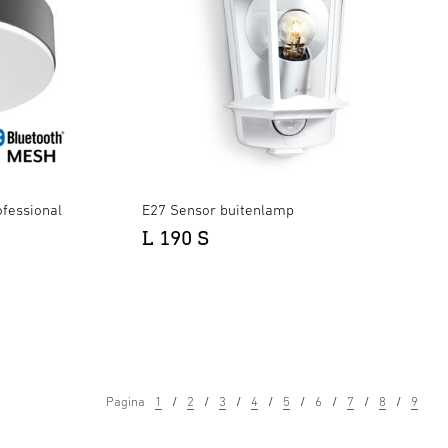
fessional
E27 Sensor buitenlamp
L 190 S
Pagina
1
2
3
4
5
6
7
8
9