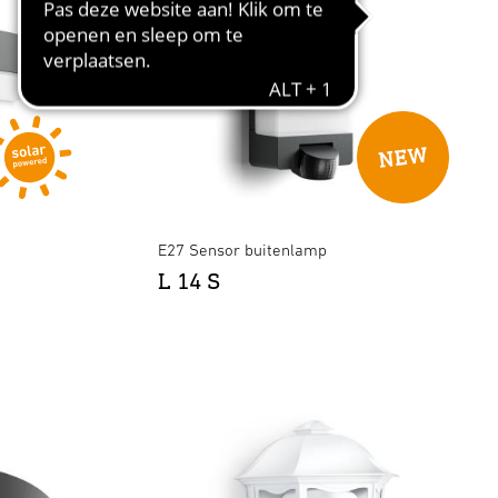
E27 Sensor buitenlamp
L 14 S
tooth - wit
×