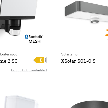
buitenspot
Solarlamp
me 2 SC
XSolar SOL-O S
se SC met bewegingsmelder & Blue
XLED home 2 SC zwart
×
Productinformatieblad