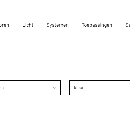
oren
Licht
Systemen
Toepassingen
Se
Voe
Zoek
ng
kleur