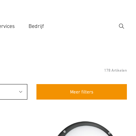
rvices
Bedrijf
Zoek
r een zoekterm in
178 Artikelen
Meer filters