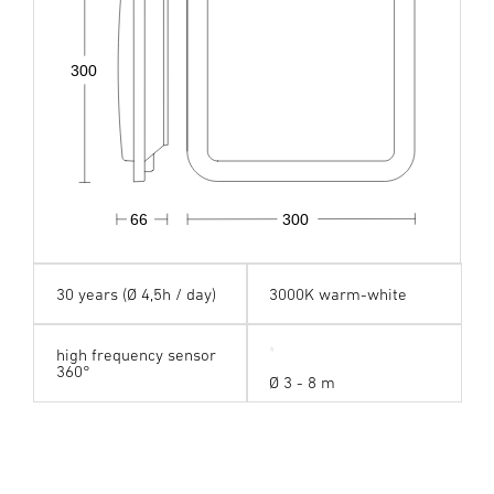
300
66
300
30 years (Ø 4,5h / day)
3000K warm-white
high frequency sensor
360°
Ø 3 - 8 m