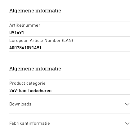
Algemene informatie
Artikelnummer
091491
European Article Number (EAN)
4007841091491
Algemene informatie
Product categorie
24V-Tuin Toebehoren
Downloads
Gegevensblad
(PDF, 751 KB)
Fabrikantinformatie
Download starten
Fabrikant