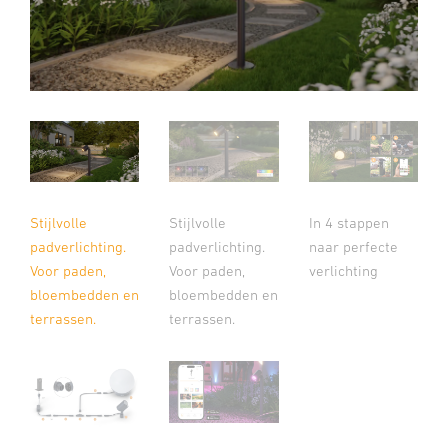
Stijlvolle
Stijlvolle
In 4 stappen
padverlichting.
padverlichting.
naar perfecte
Voor paden,
Voor paden,
verlichting
bloembedden en
bloembedden en
terrassen.
terrassen.