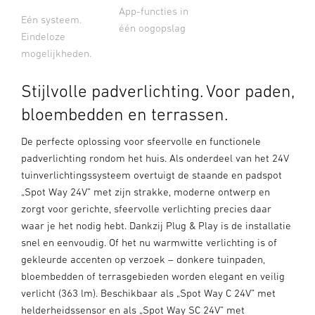
App-functies in
Eén systeem.
één oogopslag
Eindeloze
mogelijkheden.
Stijlvolle padverlichting. Voor paden,
bloembedden en terrassen.
De perfecte oplossing voor sfeervolle en functionele
padverlichting rondom het huis. Als onderdeel van het 24V
tuinverlichtingssysteem overtuigt de staande en padspot
„Spot Way 24V” met zijn strakke, moderne ontwerp en
zorgt voor gerichte, sfeervolle verlichting precies daar
waar je het nodig hebt. Dankzij Plug & Play is de installatie
snel en eenvoudig. Of het nu warmwitte verlichting is of
gekleurde accenten op verzoek – donkere tuinpaden,
bloembedden of terrasgebieden worden elegant en veilig
verlicht (363 lm). Beschikbaar als „Spot Way C 24V” met
helderheidssensor en als „Spot Way SC 24V” met