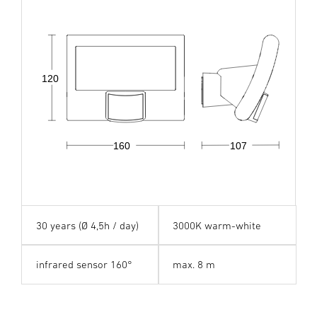
120
160
107
30 years (Ø 4,5h / day)
3000K warm-white
infrared sensor 160°
max. 8 m