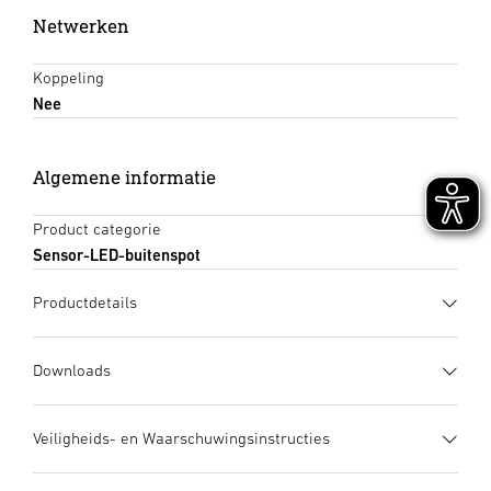
Netwerken
Koppeling
Nee
Algemene informatie
Product categorie
Sensor-LED-buitenspot
Productdetails
Downloads
Gegevensblad
(PDF, 1307 KB)
Veiligheids- en Waarschuwingsinstructies
Download starten
1. Belangrijke productinformatie