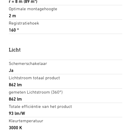
r = 8 m (89 m²)
Optimale montagehoogte
2 m
Registratiehoek
160 °
Licht
Schemerschakelaar
Ja
Lichtstroom totaal product
862 lm
gemeten Lichtstroom (360°)
862 lm
Totale efficiëntie van het product
93 lm/W
Kleurtemperatuur
3000 K