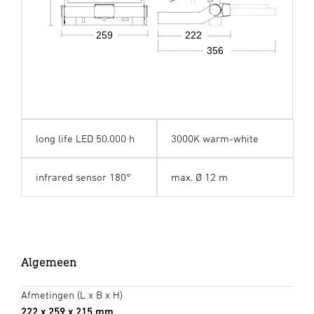
259
222
356
long life LED 50.000 h
3000K warm-white
infrared sensor 180°
max. Ø 12 m
Algemeen
Afmetingen (L x B x H)
222 x 259 x 215 mm