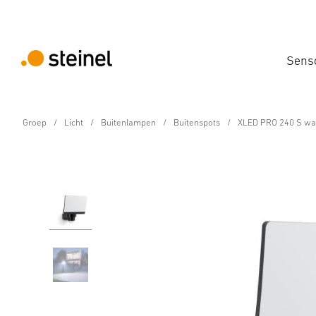
Sens
Groep
Licht
Buitenlampen
Buitenspots
XLED PRO 240 S wa
Sensor-LED-buitenspot - Professional Line
XLED PRO 240 S warm 
Eigenschappen
Technische gegevens
Productdetails