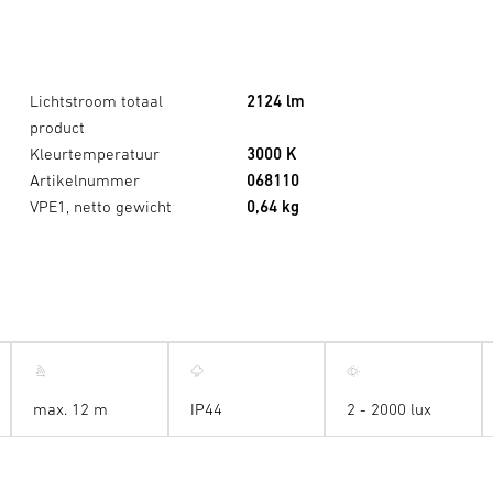
Lichtstroom totaal
2124 lm
product
Kleurtemperatuur
3000 K
Artikelnummer
068110
VPE1, netto gewicht
0,64 kg
XLED PRO 240 S warm wit zwart
max. 12 m
IP44
2 - 2000 lux