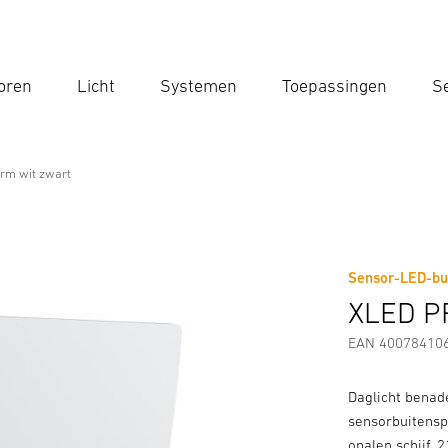
oren
Licht
Systemen
Toepassingen
Se
Voe
Zoek
rm wit zwart
wit zwart
Sensor-LED-bui
Downloads
Veiligheids- en Waarschuwingsinstructies
XLED P
EAN 40078410
Daglicht benade
sensorbuitensp
opalen schijf. 