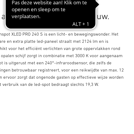
t alle hoeken van een gebouw.
nspot XLED PRO 240 S is een licht- en bewegingswonder. Het
are en extra platte led-paneel straalt met 2124 lm en is
ikt voor het efficiënt verlichten van grote oppervlakken rond
 opalen schijf zorgt in combinatie met 3000 K voor aangenaam
pot is uitgerust met een 240°-infraroodsensor, die zelfs de
ingen betrouwbaar registreert, voor een reikwijdte van max. 12
en ervoor zorgt dat ongenode gasten op effectieve wijze worden
t verbruik van de led-spot bedraagt slechts 19,3 W.