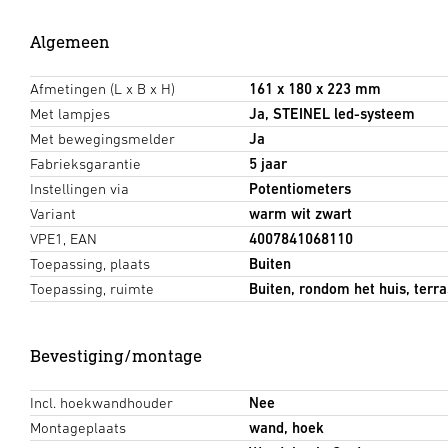
Algemeen
Afmetingen (L x B x H)
161 x 180 x 223 mm
Met lampjes
Ja, STEINEL led-systeem
Met bewegingsmelder
Ja
Fabrieksgarantie
5 jaar
Instellingen via
Potentiometers
Variant
warm wit zwart
VPE1, EAN
4007841068110
Toepassing, plaats
Buiten
Toepassing, ruimte
Buiten, rondom het huis, terras
Bevestiging/montage
Incl. hoekwandhouder
Nee
Montageplaats
wand, hoek