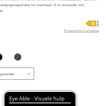
wegingsregistratie tot maximaal 12 m reikwijdte. Incl.
er.
Productinformatieblad
zwart
antraciet