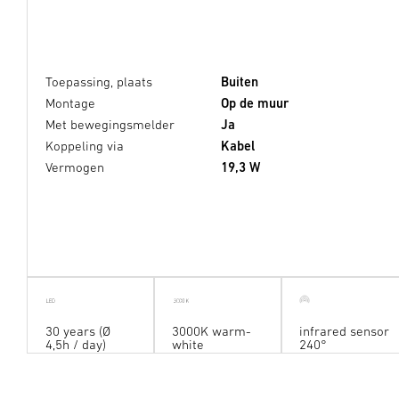
Toepassing, plaats
Buiten
Montage
Op de muur
Met bewegingsmelder
Ja
Koppeling via
Kabel
Vermogen
19,3 W
30 years (Ø
3000K warm-
infrared sensor
4,5h / day)
white
240°