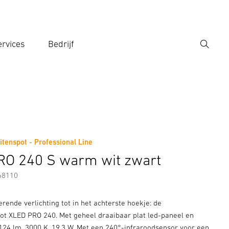
rvices
Bedrijf
Zoek
r een zoekterm in
tenspot - Professional Line
Fabrikantinformatie
Toebehoren
RO 240 S warm wit zwart
68110
rende verlichting tot in het achterste hoekje: de
ot XLED PRO 240. Met geheel draaibaar plat led-paneel en
2124 lm, 3000 K, 19,3 W. Met een 240°-infraroodsensor voor een