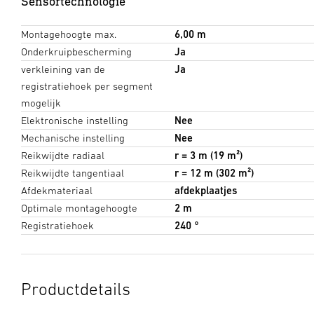
Sensortechnologie
Montagehoogte max.
6,00 m
Onderkruipbescherming
Ja
verkleining van de
Ja
registratiehoek per segment
mogelijk
Elektronische instelling
Nee
Mechanische instelling
Nee
Reikwijdte radiaal
r = 3 m (19 m²)
Reikwijdte tangentiaal
r = 12 m (302 m²)
Afdekmateriaal
afdekplaatjes
Optimale montagehoogte
2 m
Registratiehoek
240 °
Productdetails