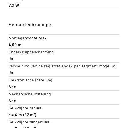
7,2 W
Sensortechnologie
Montagehoogte max.
4,00 m
Onderkruipbescherming
Ja
verkleining van de registratiehoek per segment mogelijk
Ja
Elektronische instelling
Nee
Mechanische instelling
Nee
Reikwijdte radiaal
r = 4 m (22 m²)
Reikwijdte tangentiaal