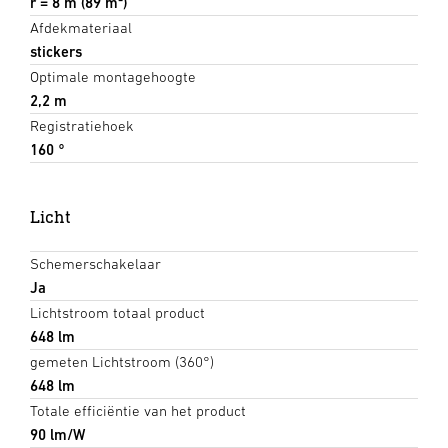
r = 8 m (89 m²)
Afdekmateriaal
stickers
Optimale montagehoogte
2,2 m
Registratiehoek
160 °
Licht
Schemerschakelaar
Ja
Lichtstroom totaal product
648 lm
gemeten Lichtstroom (360°)
648 lm
Totale efficiëntie van het product
90 lm/W