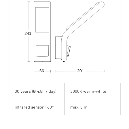
241
66
201
30 years (Ø 4,5h / day)
3000K warm-white
infrared sensor 160°
max. 8 m