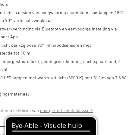
huis
puristisch design van hoogwaardig aluminium, spotkoppen 180°
 en 90° verticaal zwenkbaar
twerkverbinding via Bluetooth en eenvoudige instelling via
nnect App
 licht dankzij twee 90° infraroodsensoren met
tectie tot 10 m
hemergestuurd licht, geïntegreerde timer, nachtspaarstand, 4
licht
-10 LED lampen met warm wit licht (3000 K) met 512lm van 7,3 W
igingsmateriaal
vat een lichtbron van
energie-efficiëntieklasse F