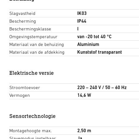
Slagvastheid
IK03
Bescherming
IP44
Beschermingsklasse
I
Omgevingstemperatuur
van -20 tot 40 °C
Materiaal van de behuizing
Aluminium
Materiaal van de afdekking
Kunststof transparant
Elektrische versie
Stroomtoevoer
220 – 240 V / 50 – 60 Hz
Vermogen
14,6 W
Sensortechnologie
Montagehoogte max.
2,50 m
Slavemodus instelbaar
Ja