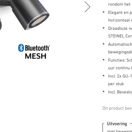
rondom het 
Elegant en 
horizontaal
Draadloze ne
STEINEL Co
Automatisch
bewegingsde
Functies: Sc
uur continu 
Incl. 2x GU
per stuk
Incl. Bevest
Dit product be
Uitvoering