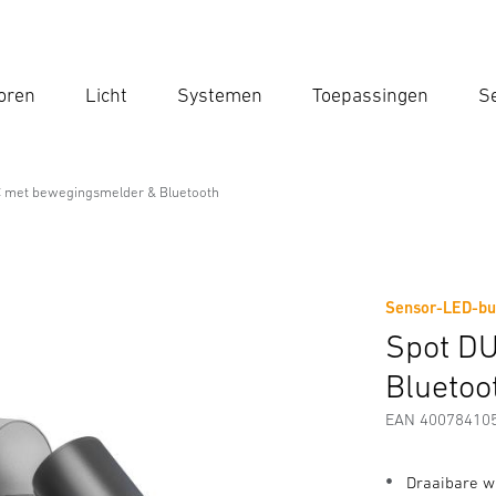
oren
Licht
Systemen
Toepassingen
Se
Voe
Zoek
 met bewegingsmelder & Bluetooth
gingsmelder & Bluetooth
Sensor-LED-bu
Downloads
Veiligheids- en Waarschuwingsinstructies
Spot D
Bluetoo
EAN 40078410
Draaibare w