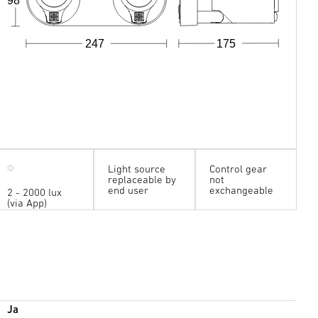
98
247
175
Light source
Control gear
replaceable by
not
end user
exchangeable
2 - 2000 lux
(via App)
Ja