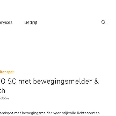
rvices
Bedrijf
Zoek
r een zoekterm in
itenspot
Fabrikantinformatie
UO SC met bewegingsmelder &
th
58654
andspot met bewegingsmelder voor stijlvolle lichtaccenten