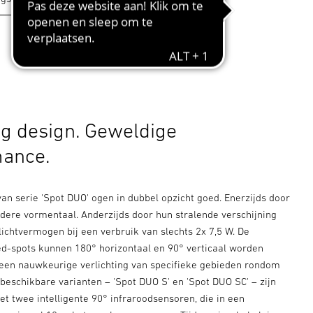
g design. Geweldige
mance.
an serie 'Spot DUO' ogen in dubbel opzicht goed. Enerzijds door
ldere vormentaal. Anderzijds door hun stralende verschijning
ichtvermogen bij een verbruik van slechts 2x 7,5 W. De
led-spots kunnen 180° horizontaal en 90° verticaal worden
 een nauwkeurige verlichting van specifieke gebieden rondom
 beschikbare varianten – 'Spot DUO S' en 'Spot DUO SC' – zijn
et twee intelligente 90° infraroodsensoren, die in een