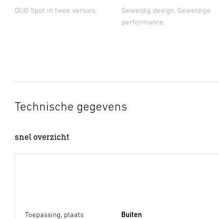
DUO Spot in twee versies
Geweldig design. Geweldige
performance.
Technische gegevens
snel overzicht
Toepassing, plaats
Buiten