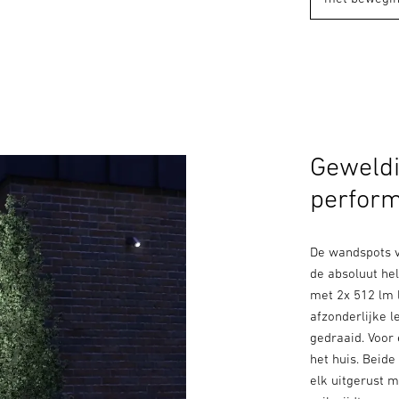
Geweldi
perfor
De wandspots v
de absoluut he
met 2x 512 lm l
afzonderlijke 
gedraaid. Voor
het huis. Beide
elk uitgerust m