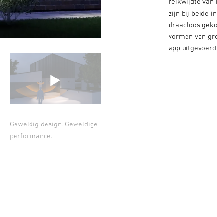
reikwijdte van
zijn bij beide 
draadloos geko
vormen van gr
app uitgevoerd.
Geweldig design. Geweldige
performance.