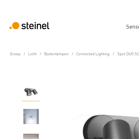
Sens
Groep
Licht
Buitenlampen
Connected Lighting
Spot DUO SC
Sensor-LED-buitenspot
Spot DUO SC met bewe
Eigenschappen
Technische gegevens
Productdetails