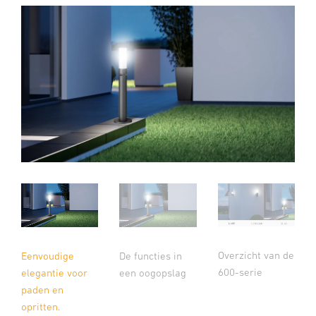
Overzicht van de
Eenvoudige
De functies in
600-serie
elegantie voor
een oogopslag
paden en
opritten.