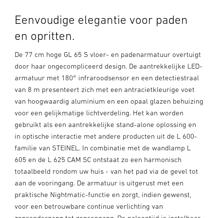
Eenvoudige elegantie voor paden
en opritten.
De 77 cm hoge GL 65 S vloer- en padenarmatuur overtuigt
door haar ongecompliceerd design. De aantrekkelijke LED-
armatuur met 180° infraroodsensor en een detectiestraal
van 8 m presenteert zich met een antracietkleurige voet
van hoogwaardig aluminium en een opaal glazen behuizing
voor een gelijkmatige lichtverdeling. Het kan worden
gebruikt als een aantrekkelijke stand-alone oplossing en
in optische interactie met andere producten uit de L 600-
familie van STEINEL. In combinatie met de wandlamp L
605 en de L 625 CAM SC ontstaat zo een harmonisch
totaalbeeld rondom uw huis - van het pad via de gevel tot
aan de vooringang. De armatuur is uitgerust met een
praktische Nightmatic-functie en zorgt, indien gewenst,
voor een betrouwbare continue verlichting van
zonsondergang tot zonsopgang. De nalooptijd is instelbaar