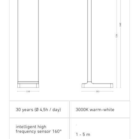
648
534
110
161
30 years (Ø 4,5h / day)
3000K warm-white
intelligent high
frequency sensor 160°
1 - 5 m