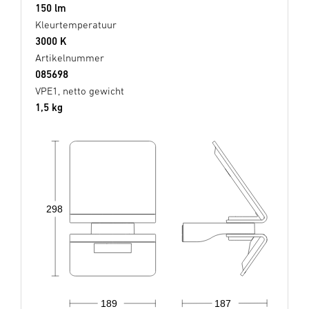
150 lm
Kleurtemperatuur
3000 K
Artikelnummer
085698
VPE1, netto gewicht
1,5 kg
298
189
187