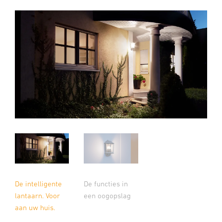
De intelligente
De functies in
lantaarn. Voor
een oogopslag
aan uw huis.