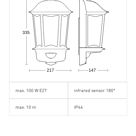
335
217
147
max. 100 W E27
infrared sensor 180°
max. 10 m
IP44