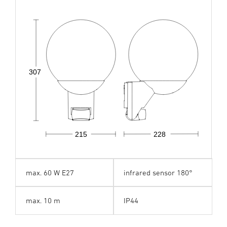
307
215
228
max. 60 W E27
infrared sensor 180°
max. 10 m
IP44