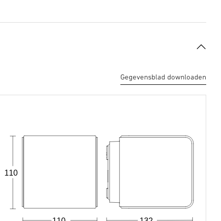
Gegevensblad downloaden
110
110
132