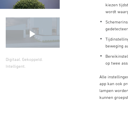
kiezen tijd
wordt waa
Schemerinst
gedetectee
Tijdinstelli
beweging aa
Bereikinstel
Digitaal. Gekoppeld.
op twee as
Intelligent.
Alle instellin
app kan ook pr
lampen worden 
kunnen groeps