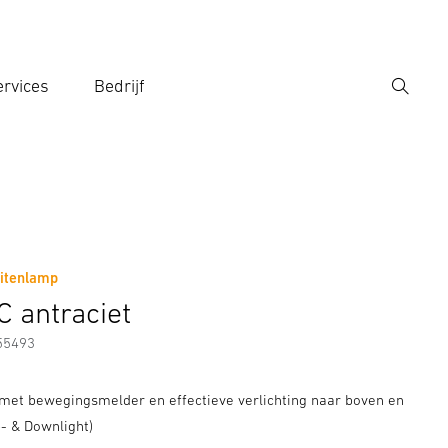
rvices
Bedrijf
Zoek
r een zoekterm in
itenlamp
Fabrikantinformatie
C antraciet
55493
met bewegingsmelder en effectieve verlichting naar boven en
- & Downlight)