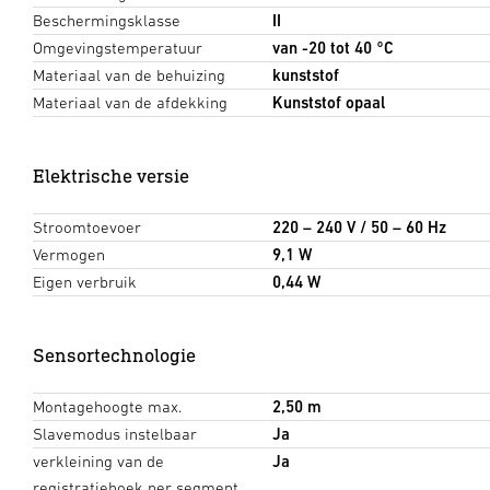
Beschermingsklasse
II
Omgevingstemperatuur
van -20 tot 40 °C
Materiaal van de behuizing
kunststof
Materiaal van de afdekking
Kunststof opaal
Elektrische versie
Stroomtoevoer
220 – 240 V / 50 – 60 Hz
Vermogen
9,1 W
Eigen verbruik
0,44 W
Sensortechnologie
Montagehoogte max.
2,50 m
Slavemodus instelbaar
Ja
verkleining van de
Ja
registratiehoek per segment