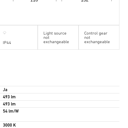
Light source
Control gear
not
not
exchangeable
exchangeable
IP44
Ja
493 lm
493 lm
54 lm/W
3000 K