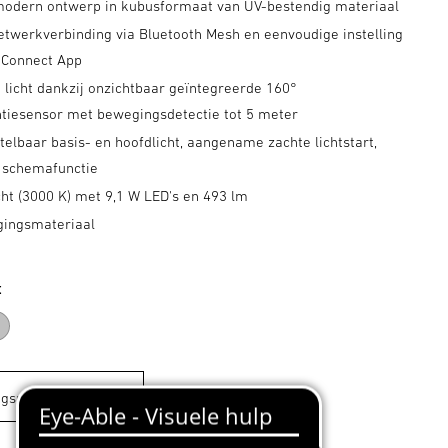
modern ontwerp in kubusformaat van UV-bestendig materiaal
etwerkverbinding via Bluetooth Mesh en eenvoudige instelling
 Connect App
 licht dankzij onzichtbaar geïntegreerde 160°
tiesensor met bewegingsdetectie tot 5 meter
stelbaar basis- en hoofdlicht, aangename zachte lichtstart,
, schemafunctie
cht (3000 K) met 9,1 W LED's en 493 lm
igingsmateriaal
t
ciet
zilver