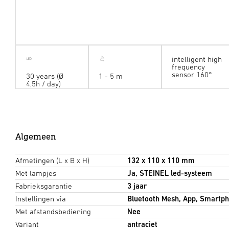
intelligent high
frequency
sensor 160°
30 years (Ø
1 - 5 m
4,5h / day)
Algemeen
Afmetingen (L x B x H)
132 x 110 x 110 mm
Met lampjes
Ja, STEINEL led-systeem
Fabrieksgarantie
3 jaar
Instellingen via
Bluetooth Mesh, App, Smartph
Met afstandsbediening
Nee
Variant
antraciet