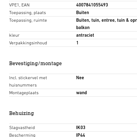
VPE1, EAN
4007841055493
Toepassing, plaats
Buiten
Toepassing, ruimte
Buiten, tuin, entree, tuin & op
balkon
kleur
antraciet
Verpakkingsinhoud
1
Bevestiging/montage
Incl. stickervel met
Nee
huisnummers
Montageplaats
wand
Behuizing
Slagvastheid
IK03
Bescherming
IP44