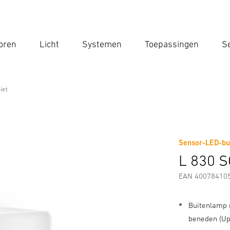
oren
Licht
Systemen
Toepassingen
Se
Voe
Zoek
iet
Sensor-LED-bu
Downloads
Veiligheids- en Waarschuwingsinstructies
L 830 S
EAN 40078410
Buitenlamp 
beneden (Up