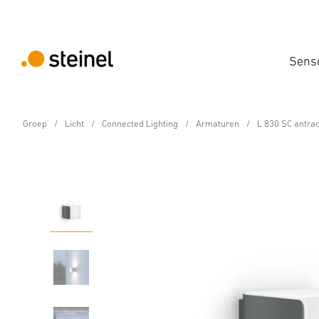
Sens
Groep
Licht
Connected Lighting
Armaturen
L 830 SC antrac
Sensor-LED-buitenlamp
L 830 SC antraciet
Eigenschappen
Technische gegevens
Productdetails