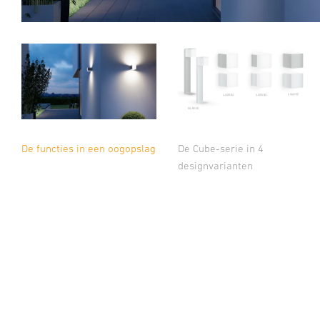
De Cube-serie in 4
De functies in een oogopslag
designvarianten