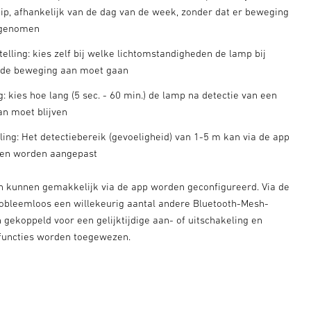
stip, afhankelijk van de dag van de week, zonder dat er beweging
rgenomen
elling: kies zelf bij welke lichtomstandigheden de lamp bij
rde beweging aan moet gaan
ng: kies hoe lang (5 sec. - 60 min.) de lamp na detectie van een
n moet blijven
ling: Het detectiebereik (gevoeligheid) van 1-5 m kan via de app
sen worden aangepast
gen kunnen gemakkelijk via de app worden geconfigureerd. Via de
obleemloos een willekeurig aantal andere Bluetooth-Mesh-
gekoppeld voor een gelijktijdige aan- of uitschakeling en
functies worden toegewezen.