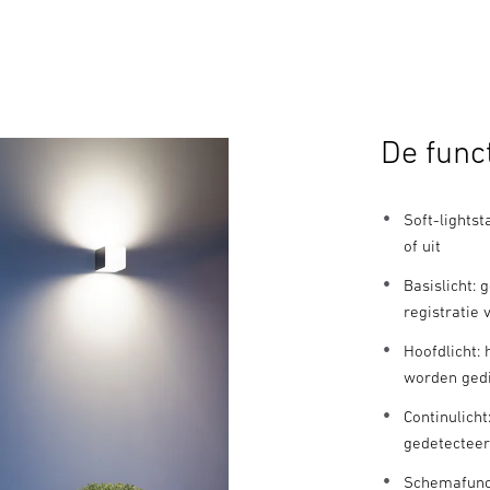
De func
Soft-lightst
of uit
Basislicht: 
registratie
Hoofdlicht: 
worden ged
Continulich
gedetectee
Schemafunct