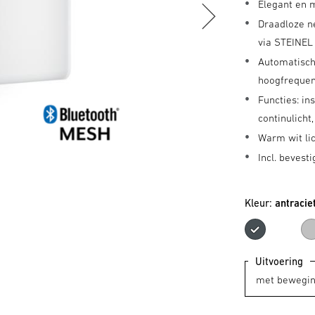
Elegant en 
Draadloze n
via STEINEL
Automatisch
hoogfrequen
Functies: in
continulicht
Warm wit li
Incl. bevest
Kleur:
antracie
antra
Uitvoering