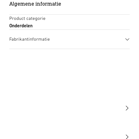
Algemene informatie
Product categorie
Onderdelen
Fabrikantinformatie
Fabrikant
STEINEL GmbH
Dieselstraße 80-84
33442 Herzebrock-Clarholz
Duitsland
product@steinel.de
Licht
Sensoren