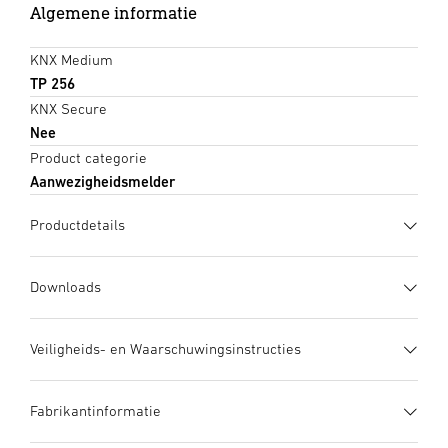
Algemene informatie
KNX Medium
TP 256
KNX Secure
Nee
Product categorie
Aanwezigheidsmelder
Productdetails
Downloads
Gegevensblad
(PDF, 1153 KB)
Veiligheids- en Waarschuwingsinstructies
Download starten
1. Belangrijke productinformatie
Fabrikantinformatie
Zorgvuldig doorlezen en bewaren a.u.b.! – Rechten uit het
Gebruiksaanwijzing
(PDF, 12 MB)
auteursrecht voorbehouden. Vermenigvuldiging, ook
Download starten