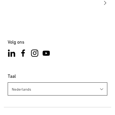
6. Verwijderen
Elektrische apparaten, toebehoren en verpakkingen dienen
milieuvriendelijk gerecycled te worden. Doe elektrische
apparaten niet bij het huisvuil! Alleen voor EU-landen:
Conform de geldende Europese richtlijn voor verbruikte
elektrische en elektronische apparatuur en hun
Volg ons
implementatie in nationaal recht, dienen niet langer
bruikbare elektrische apparaten gescheiden ingezameld
en milieuvriendelijk gerecycled te worden.
Taal