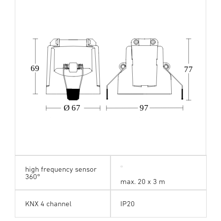
69
77
Ø 67
97
high frequency sensor
360°
max. 20 x 3 m
KNX 4 channel
IP20