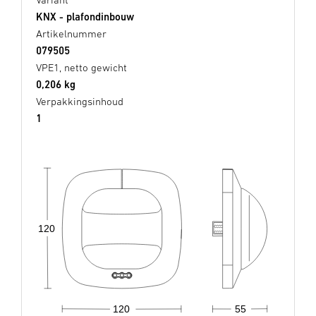
KNX - plafondinbouw
Artikelnummer
079505
VPE1, netto gewicht
0,206 kg
Verpakkingsinhoud
1
120
55
120