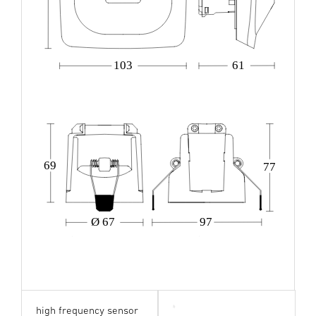
103
61
69
77
Ø 67
97
high frequency sensor