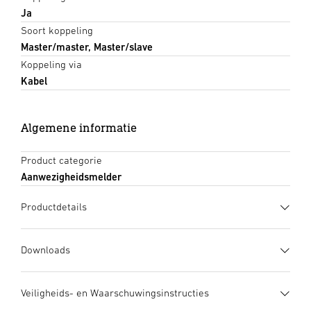
Ja
Soort koppeling
Master/master, Master/slave
Koppeling via
Kabel
Algemene informatie
Product categorie
Aanwezigheidsmelder
Productdetails
Downloads
Gegevensblad
(PDF, 1280 KB)
Veiligheids- en Waarschuwingsinstructies
Download starten