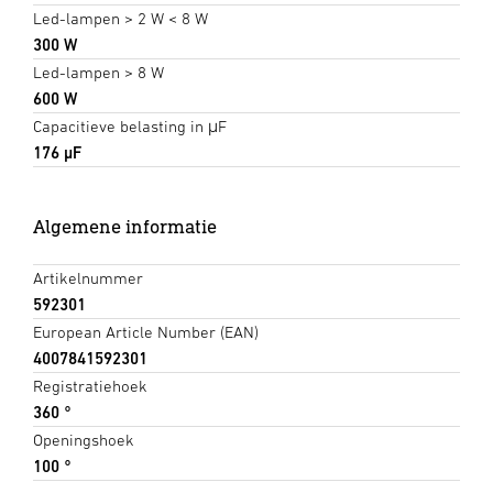
Led-lampen > 2 W < 8 W
300 W
Led-lampen > 8 W
600 W
Capacitieve belasting in μF
176 µF
Algemene informatie
Artikelnummer
592301
European Article Number (EAN)
4007841592301
Registratiehoek
360 °
Openingshoek
100 °