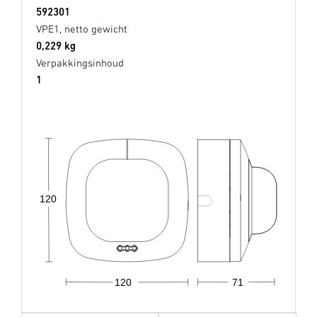
592301
VPE1, netto gewicht
0,229 kg
Verpakkingsinhoud
1
120
120
71