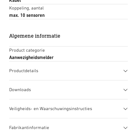
Kabel
Koppeling, aantal
max. 10 sensoren
Algemene informatie
Product categorie
Aanwezigheidsmelder
Productdetails
Downloads
Gegevensblad
(PDF, 1119 KB)
Veiligheids- en Waarschuwingsinstructies
Download starten
1. Belangrijke productinformatie
Fabrikantinformatie
Zorgvuldig doorlezen en bewaren a.u.b.! – Rechten uit het
Gebruiksaanwijzing
(PDF, 11 MB)
auteursrecht voorbehouden. Vermenigvuldiging, ook