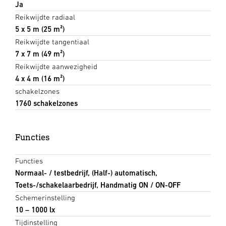
Ja
Reikwijdte radiaal
5 x 5 m (25 m²)
Reikwijdte tangentiaal
7 x 7 m (49 m²)
Reikwijdte aanwezigheid
4 x 4 m (16 m²)
schakelzones
1760 schakelzones
Functies
Functies
Normaal- / testbedrijf, (Half-) automatisch,
Toets-/schakelaarbedrijf, Handmatig ON / ON-OFF
Schemerinstelling
10 – 1000 lx
Tijdinstelling