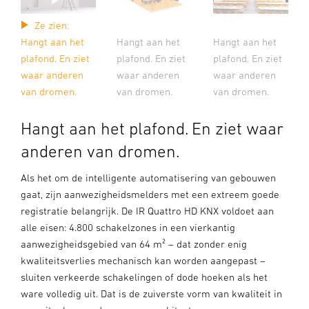
Ze zien:
Hangt aan het
Hangt aan het
Hangt aan het
plafond. En ziet
plafond. En ziet
plafond. En ziet
waar anderen
waar anderen
waar anderen
van dromen.
van dromen.
van dromen.
Hangt aan het plafond. En ziet waar
anderen van dromen.
Als het om de intelligente automatisering van gebouwen
gaat, zijn aanwezigheidsmelders met een extreem goede
registratie belangrijk. De IR Quattro HD KNX voldoet aan
alle eisen: 4.800 schakelzones in een vierkantig
aanwezigheidsgebied van 64 m² – dat zonder enig
kwaliteitsverlies mechanisch kan worden aangepast –
sluiten verkeerde schakelingen of dode hoeken als het
ware volledig uit. Dat is de zuiverste vorm van kwaliteit in