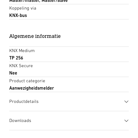
Master/master, Master/slave
Koppeling via
KNX-bus
Algemene informatie
KNX Medium
TP 256
KNX Secure
Nee
Product categorie
Aanwezigheidsmelder
Productdetails
Downloads
Gegevensblad
(PDF, 1001 KB)